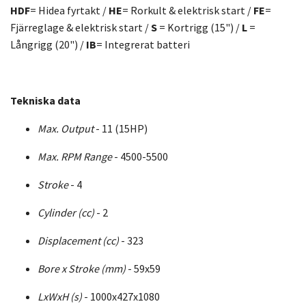
HDF
= Hidea fyrtakt /
HE
= Rorkult & elektrisk start /
FE
=
Fjärreglage & elektrisk start /
S
= Kortrigg (15") /
L
=
Långrigg (20") /
IB
= Integrerat batteri
Tekniska data
Max. Output
- 11 (15HP)
Max. RPM Range
- 4500-5500
Stroke
- 4
Cylinder (cc)
- 2
Displacement (cc)
- 323
Bore x Stroke (mm)
- 59x59
LxWxH (s)
- 1000x427x1080