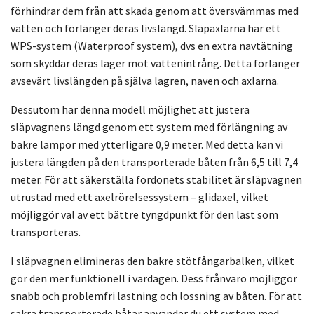
förhindrar dem från att skada genom att översvämmas med
vatten och förlänger deras livslängd. Släpaxlarna har ett
WPS-system (Waterproof system), dvs en extra navtätning
som skyddar deras lager mot vattenintrång. Detta förlänger
avsevärt livslängden på själva lagren, naven och axlarna.
Dessutom har denna modell möjlighet att justera
släpvagnens längd genom ett system med förlängning av
bakre lampor med ytterligare 0,9 meter. Med detta kan vi
justera längden på den transporterade båten från 6,5 till 7,4
meter. För att säkerställa fordonets stabilitet är släpvagnen
utrustad med ett axelrörelsessystem – glidaxel, vilket
möjliggör val av ett bättre tyngdpunkt för den last som
transporteras.
I släpvagnen elimineras den bakre stötfångarbalken, vilket
gör den mer funktionell i vardagen. Dess frånvaro möjliggör
snabb och problemfri lastning och lossning av båten. För att
säkra transporterade båtar använder du ett system med