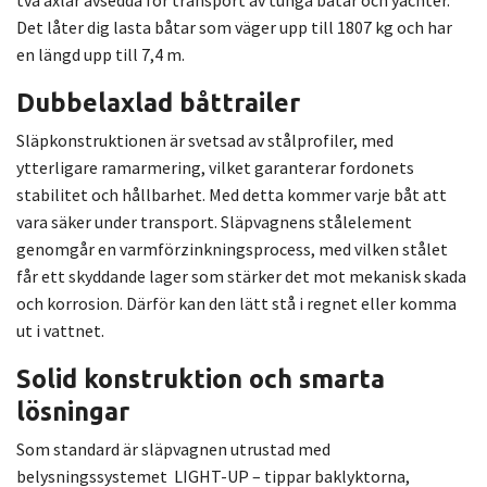
två axlar avsedda för transport av tunga båtar och yachter.
Det låter dig lasta båtar som väger upp till 1807 kg och har
en längd upp till 7,4 m.
Dubbelaxlad båttrailer
Släpkonstruktionen är svetsad av stålprofiler, med
ytterligare ramarmering, vilket garanterar fordonets
stabilitet och hållbarhet. Med detta kommer varje båt att
vara säker under transport. Släpvagnens stålelement
genomgår en varmförzinkningsprocess, med vilken stålet
får ett skyddande lager som stärker det mot mekanisk skada
och korrosion. Därför kan den lätt stå i regnet eller komma
ut i vattnet.
Solid konstruktion och smarta
lösningar
Som standard är släpvagnen utrustad med
belysningssystemet LIGHT-UP – tippar baklyktorna,