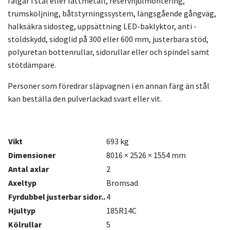
fälgar i stål eller lättmetall, reservhjulmontering,
trumsköljning, båtstyrningssystem, längsgående gångväg,
halksäkra sidosteg, uppsättning LED-baklyktor, anti -
stöldskydd, sidoglid på 300 eller 600 mm, justerbara stöd,
polyuretan bottenrullar, sidorullar eller och spindel samt
stötdämpare.
Personer som föredrar släpvagnen i en annan färg än stål
kan beställa den pulverlackad svart eller vit.
Vikt
693 kg
Dimensioner
8016 × 2526 × 1554 mm
Antal axlar
2
Axeltyp
Bromsad
Fyrdubbel justerbar sidor..
4
Hjultyp
185R14C
Kölrullar
5