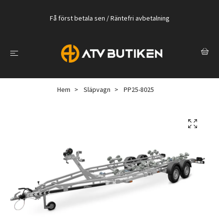
Få först betala sen / Räntefri avbetalning
Hem
Släpvagn
PP25-8025