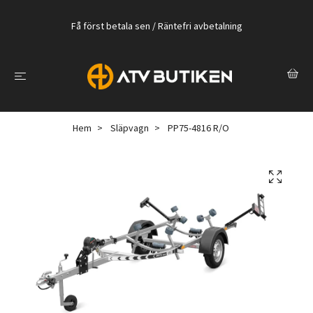
Få först betala sen / Räntefri avbetalning
Hem
Släpvagn
PP75-4816 R/O