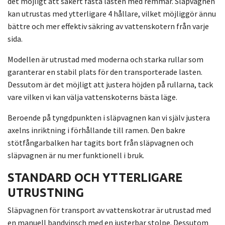
det möjligt att säkert fästa lasten med remmar. Släpvagnen
kan utrustas med ytterligare 4 hållare, vilket möjliggör ännu
bättre och mer effektiv säkring av vattenskotern från varje
sida.
Modellen är utrustad med moderna och starka rullar som
garanterar en stabil plats för den transporterade lasten.
Dessutom är det möjligt att justera höjden på rullarna, tack
vare vilken vi kan välja vattenskoterns bästa läge.
Beroende på tyngdpunkten i släpvagnen kan vi själv justera
axelns inriktning i förhållande till ramen. Den bakre
stötfångarbalken har tagits bort från släpvagnen och
släpvagnen är nu mer funktionell i bruk.
STANDARD OCH YTTERLIGARE
UTRUSTNING
Släpvagnen för transport av vattenskotrar är utrustad med
en manuell bandvinsch med en justerbar stolpe. Dessutom