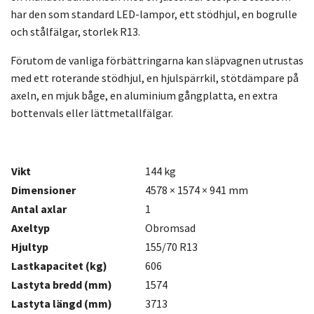
har den som standard LED-lampor, ett stödhjul, en bogrulle
och stålfälgar, storlek R13.
Förutom de vanliga förbättringarna kan släpvagnen utrustas
med ett roterande stödhjul, en hjulspärrkil, stötdämpare på
axeln, en mjuk båge, en aluminium gångplatta, en extra
bottenvals eller lättmetallfälgar.
Vikt
144 kg
Dimensioner
4578 × 1574 × 941 mm
Antal axlar
1
Axeltyp
Obromsad
Hjultyp
155/70 R13
Lastkapacitet (kg)
606
Lastyta bredd (mm)
1574
Lastyta längd (mm)
3713