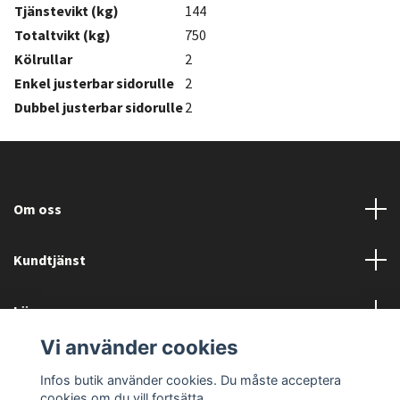
Tjänstevikt (kg)
144
Totaltvikt (kg)
750
Kölrullar
2
Enkel justerbar sidorulle
2
Dubbel justerbar sidorulle
2
Om oss
Kundtjänst
Läs mer
Vi använder cookies
Sociala medier
Infos butik använder cookies. Du måste acceptera
cookies om du vill fortsätta.