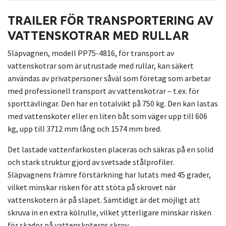
TRAILER FÖR TRANSPORTERING AV
VATTENSKOTRAR MED RULLAR
Släpvagnen, modell PP75-4816, för transport av
vattenskotrar som är utrustade med rullar, kan säkert
användas av privatpersoner såväl som företag som arbetar
med professionell transport av vattenskotrar – t.ex. för
sporttävlingar. Den har en totalvikt på 750 kg. Den kan lastas
med vattenskoter eller en liten båt som väger upp till 606
kg, upp till 3712 mm lång och 1574 mm bred.
Det lastade vattenfarkosten placeras och säkras på en solid
och stark struktur gjord av svetsade stålprofiler.
Släpvagnens främre förstärkning har lutats med 45 grader,
vilket minskar risken för att stöta på skrovet när
vattenskotern är på släpet. Samtidigt är det möjligt att
skruva in en extra kölrulle, vilket ytterligare minskar risken
för skador på vattenskoterns skrov.