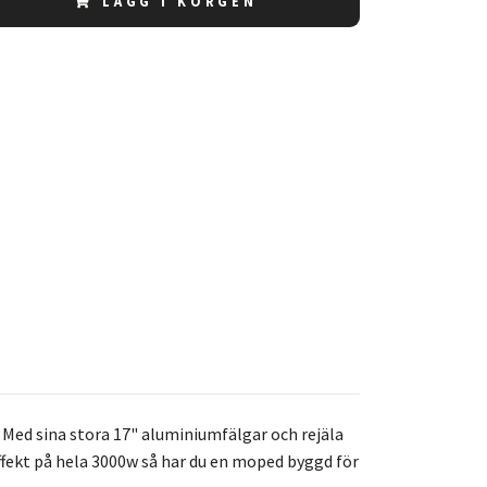
LÄGG I KORGEN
. Med sina stora 17" aluminiumfälgar och rejäla
ekt på hela 3000w så har du en moped byggd för