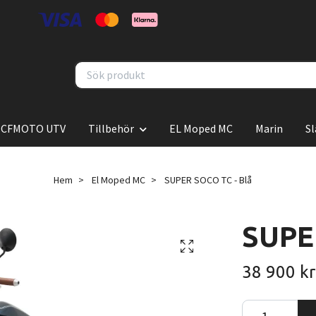
CFMOTO UTV
Tillbehör
EL Moped MC
Marin
S
Hem
El Moped MC
SUPER SOCO TC - Blå
SUPE
38 900 kr