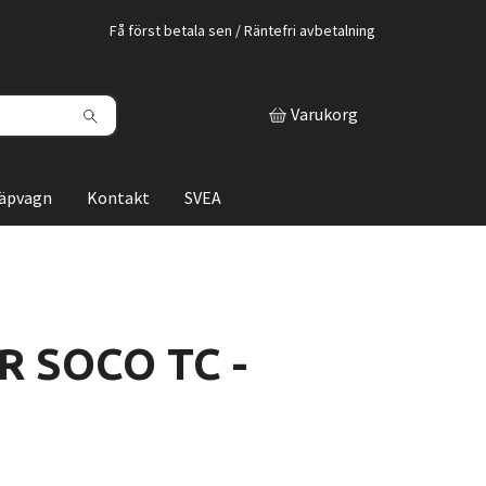
Få först betala sen / Räntefri avbetalning
Varukorg
läpvagn
Kontakt
SVEA
R SOCO TC -