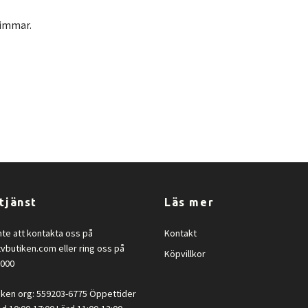
 timmar.
tjänst
Läs mer
nte att kontakta oss på
Kontakt
tvbutiken.com
eller ring oss på
Köpvillkor
2000
iken org: 559203-6775 Öppettider