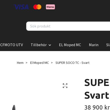
CFMOTO UTV
Tillbehör
EL Moped MC
Marin
S
Hem
El Moped MC
SUPER SOCO TC - Svart
SUPE
Svart
38 900 kr