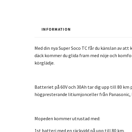
INFORMATION
Med din nya Super Soco TC får du känslan av att 
däck kommer du glida fram med nöje och komfor
körglädje.
Batteriet på 60V och 30Ah tar dig upp till 80 km
högpresterande litiumjonceller från Panasonic
Mopeden kommer utrustad med:
1st batteri med en räckvidd på upp till 80 km.