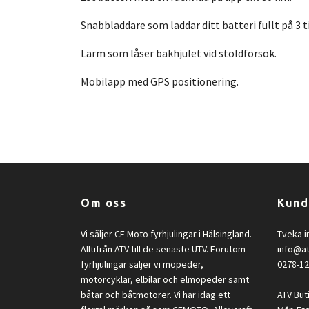
Snabbladdare som laddar ditt batteri fullt på 3
Larm som låser bakhjulet vid stöldförsök.
Mobilapp med GPS positionering.
Om oss
Kund
Vi säljer CF Moto fyrhjulingar i Hälsingland.
Tveka i
Alltifrån ATV till de senaste UTV. Förutom
info@a
fyrhjulingar säljer vi mopeder,
0278-1
motorcyklar, elbilar och elmopeder samt
båtar och båtmotorer. Vi har idag ett
ATV But