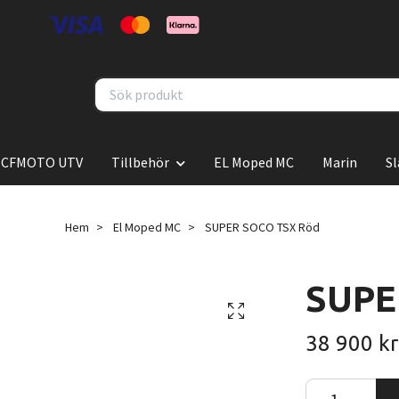
CFMOTO UTV
Tillbehör
EL Moped MC
Marin
S
Hem
El Moped MC
SUPER SOCO TSX Röd
SUPE
38 900 kr