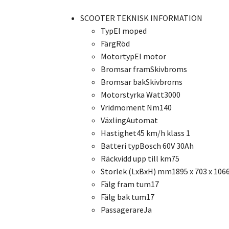
SCOOTER TEKNISK INFORMATION
Typ
El moped
Färg
Röd
Motortyp
El motor
Bromsar fram
Skivbroms
Bromsar bak
Skivbroms
Motorstyrka Watt
3000
Vridmoment Nm
140
Växling
Automat
Hastighet
45 km/h klass 1
Batteri typ
Bosch 60V 30Ah
Räckvidd upp till km
75
Storlek (LxBxH) mm
1895 x 703 x 106
Fälg fram tum
17
Fälg bak tum
17
Passagerare
Ja