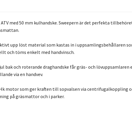
 ATV med 50 mm kulhandske. Sweepern är det perfekta tillbehöret 
räsmattan.
ektivt upp löst material som kastas in i uppsamlingsbehållaren so
llt och töms enkelt med handvinsch.
hjul bak och roterande draghandske får gräs- och lövuppsamlaren
llande via en handvev.
k motor som ger kraften till sopvalsen via centrifugalkoppling 
ning på gräsmattor och i parker.