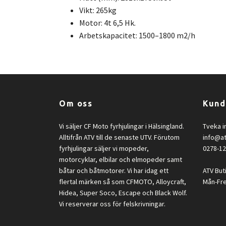
Vikt: 265kg
Motor: 4t 6,5 Hk.
Arbetskapacitet: 1500–1800 m2/h
Om oss
Kund
Vi säljer CF Moto fyrhjulingar i Hälsingland.
Tveka i
Alltifrån ATV till de senaste UTV. Förutom
info@a
fyrhjulingar säljer vi mopeder,
0278-1
motorcyklar, elbilar och elmopeder samt
båtar och båtmotorer. Vi har idag ett
ATV But
flertal märken så som CFMOTO, Alloycraft,
Mån-Fre
Hidea, Super Soco, Escape och Black Wolf.
Vi reserverar oss för felskrivningar.