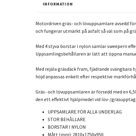
INFORMATION
Motordriven gräs- och lövuppsamlare avsedd för
och fungerar utmärkt på asfalt så väl som på g
Med 4 styva borstar i nylon samlar sweepern eff
Uppsamlingsbehållaren är lätt att öppna manue
Med rejäla gräsdäck fram, fjädrande svängbara 
höjd anpassas enkelt efter respektive markförhå
Gräs- och lövuppsamlaren är försedd med en 6,5H
den ett effektivt hjälpmedel vid löv-/gräsupptag
UPPSAMLARE FÖR ALLA UNDERLAG
STOR BEHÅLLARE
BORSTAR I NYLON
Mått (mm): 2810x1750x950