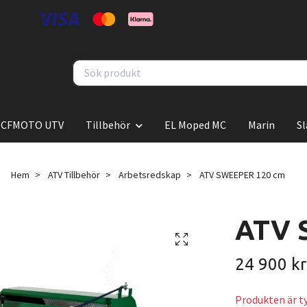
CFMOTO UTV
Tillbehör
EL Moped MC
Marin
S
Hem
ATV Tillbehör
Arbetsredskap
ATV SWEEPER 120 cm
ATV 
24 900 kr
Produkten är tyv