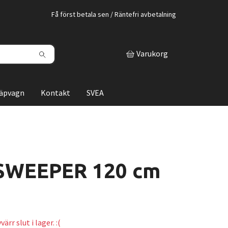
Få först betala sen / Räntefri avbetalning
Varukorg
läpvagn
Kontakt
SVEA
SWEEPER 120 cm
ärr slut i lager. :(