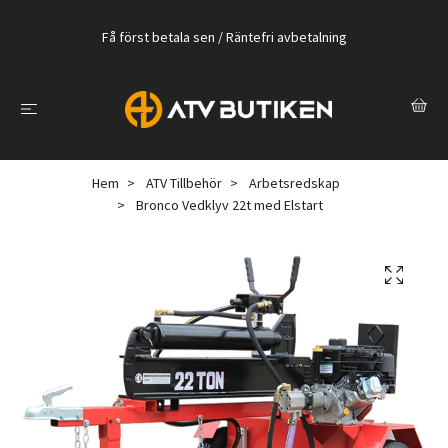
Få först betala sen / Räntefri avbetalning
Hem
ATV Tillbehör
Arbetsredskap
Bronco Vedklyv 22t med Elstart