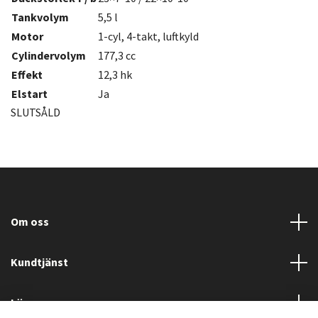
Tankvolym
5,5 l
Motor
1-cyl, 4-takt, luftkyld
Cylindervolym
177,3 cc
Effekt
12,3 hk
Elstart
Ja
SLUTSÅLD
Om oss
Kundtjänst
Läs mer