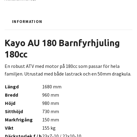
INFORMATION
Kayo AU 180 Barnfyrhjuling
180cc
En robust ATV med motor på 180cc som passar för hela
familjen. Utrustad med både lastrack och en 50mm dragkula.
Längd
1680 mm
Bredd
960 mm
Höjd
980 mm
Sitthöjd
730 mm
Markfrigång
150 mm
Vikt
155 kg
Däckstorlek f / b
23×7-10 / 22×10-10