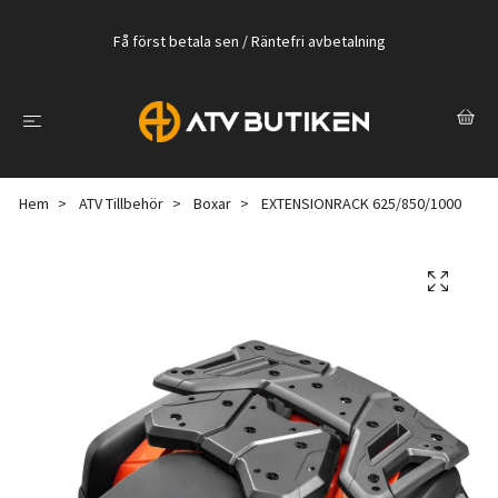
Få först betala sen / Räntefri avbetalning
Hem
ATV Tillbehör
Boxar
EXTENSIONRACK 625/850/1000