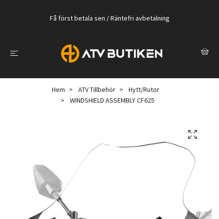
Få först betala sen / Räntefri avbetalning
Hem
ATV Tillbehör
Hytt/Rutor
WINDSHIELD ASSEMBLY CF625