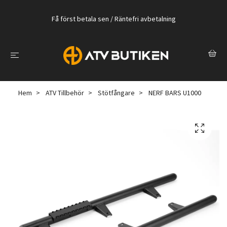
Få först betala sen / Räntefri avbetalning
Hem
ATV Tillbehör
Stötfångare
NERF BARS U1000