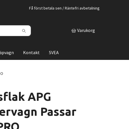
Få först betala sen / Räntefri avbetalning
Varukorg
läpvagn
Kontakt
SVEA
RO
sflak APG
ervagn Passar
PRO