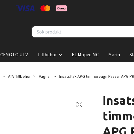
CFMOTO UTV
Tillbehör
EL Moped MC
Marin
S
ATV Tillbehör
Vagnar
Insatsflak APG timmervagn Passar APG P
Insat
timm
APG 