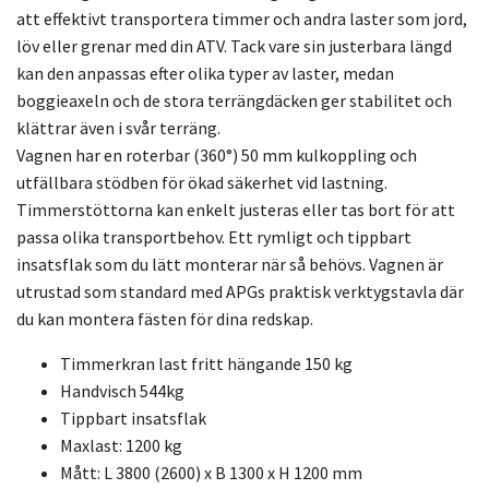
att effektivt transportera timmer och andra laster som jord,
löv eller grenar med din ATV. Tack vare sin justerbara längd
kan den anpassas efter olika typer av laster, medan
boggieaxeln och de stora terrängdäcken ger stabilitet och
klättrar även i svår terräng.
Vagnen har en roterbar (360°) 50 mm kulkoppling och
utfällbara stödben för ökad säkerhet vid lastning.
Timmerstöttorna kan enkelt justeras eller tas bort för att
passa olika transportbehov. Ett rymligt och tippbart
insatsflak som du lätt monterar när så behövs. Vagnen är
utrustad som standard med APGs praktisk verktygstavla där
du kan montera fästen för dina redskap.
Timmerkran last fritt hängande 150 kg
Handvisch 544kg
Tippbart insatsflak
Maxlast: 1200 kg
Mått: L 3800 (2600) x B 1300 x H 1200 mm