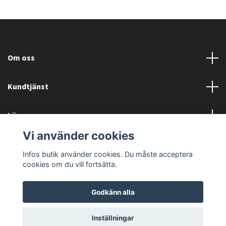
Om oss
Kundtjänst
Läs mer
Vi använder cookies
Sociala medier
Infos butik använder cookies. Du måste acceptera
cookies om du vill fortsätta.
Godkänn alla
© 2026 ATV BUTIKEN
Inställningar