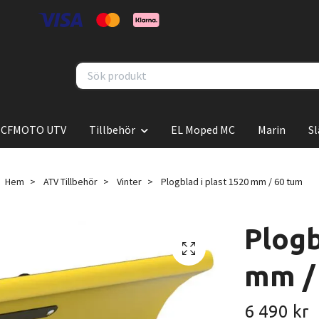
CFMOTO UTV
Tillbehör
EL Moped MC
Marin
S
Hem
ATV Tillbehör
Vinter
Plogblad i plast 1520 mm / 60 tum
Plogb
mm /
6 490 kr