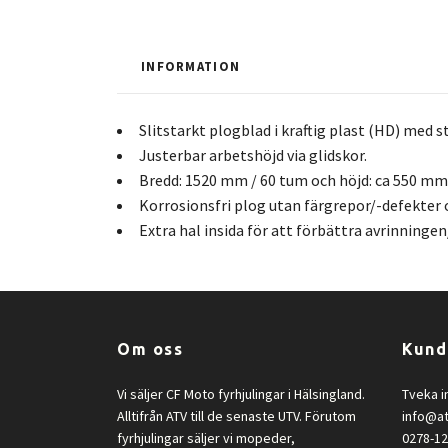
INFORMATION
Slitstarkt plogblad i kraftig plast (HD) med st
Justerbar arbetshöjd via glidskor.
Bredd: 1520 mm / 60 tum och höjd: ca 550 mm
Korrosionsfri plog utan färgrepor/-defekter 
Extra hal insida för att förbättra avrinninge
Om oss
Kund
Vi säljer CF Moto fyrhjulingar i Hälsingland.
Tveka i
Alltifrån ATV till de senaste UTV. Förutom
info@a
fyrhjulingar säljer vi mopeder,
0278-1