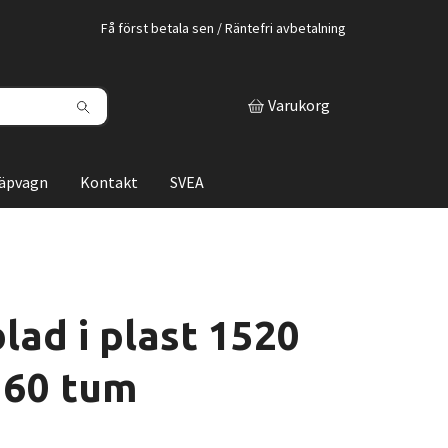
Få först betala sen / Räntefri avbetalning
Varukorg
läpvagn
Kontakt
SVEA
lad i plast 1520
 60 tum