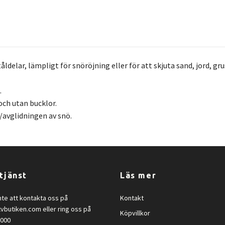
åldelar, lämpligt för snöröjning eller för att skjuta sand, jord, gru
.
och utan bucklor.
n/avglidningen av snö.
tjänst
Läs mer
nte att kontakta oss på
Kontakt
tvbutiken.com
eller ring oss på
Köpvillkor
2000